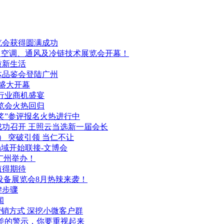
览会获得圆满成功
冷、空调、通风及冷链技术展览会开幕！
质新生活
体品鉴会登陆广州
盛大开幕
物行业商机盛宴
博览会火热回归
鼎奖”参评报名火热进行中
功召开 王照云当选新一届会长
） 突破引领 当仁不让
域开始联接-文博会
日广州举办！
值得期待
与设备展览会8月热辣来袭！
键步骤
闻
营销方式 深挖小微客户群
差的警示，你要重视起来