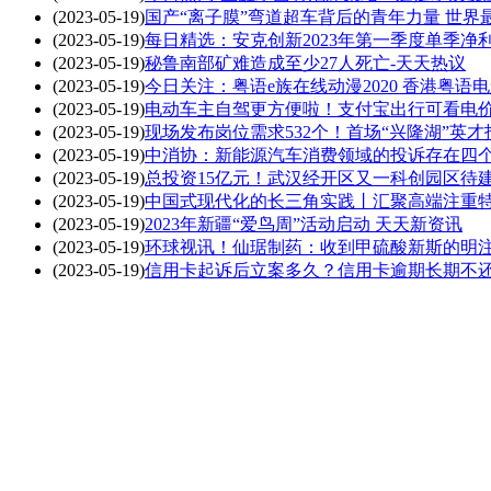
(2023-05-19)
国产“离子膜”弯道超车背后的青年力量 世界
(2023-05-19)
每日精选：安克创新2023年第一季度单季净利
(2023-05-19)
秘鲁南部矿难造成至少27人死亡-天天热议
(2023-05-19)
今日关注：粤语e族在线动漫2020 香港粤语
(2023-05-19)
电动车主自驾更方便啦！支付宝出行可看电价
(2023-05-19)
现场发布岗位需求532个！首场“兴隆湖”英
(2023-05-19)
中消协：新能源汽车消费领域的投诉存在四个
(2023-05-19)
总投资15亿元！武汉经开区又一科创园区待建
(2023-05-19)
中国式现代化的长三角实践丨汇聚高端注重特
(2023-05-19)
2023年新疆“爱鸟周”活动启动 天天新资讯
(2023-05-19)
环球视讯！仙琚制药：收到甲硫酸新斯的明
(2023-05-19)
信用卡起诉后立案多久？信用卡逾期长期不