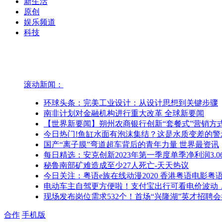
新生活
原创
娱乐频道
科技
滚动新闻：
环球头条：完美工业设计：从设计思想到关键步骤
南非计划对金融机构进行重大改革 全球新要闻
【世界新要闻】朔州农商银行创新“套餐式”营销方
今日热门!鱼缸水面有泡沫集结？这是水质变差的警
国产“离子膜”弯道超车背后的青年力量 世界最资讯
每日精选：安克创新2023年第一季度单季净利润3.
秘鲁南部矿难造成至少27人死亡-天天热议
今日关注：粤语e族在线动漫2020 香港粤语电影粤语
电动车主自驾更方便啦！支付宝出行可看电价波动，
现场发布岗位需求532个！首场“兴隆湖”英才招聘
合作
手机版