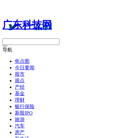
广东科技网
导航
焦点图
今日要闻
股市
观点
产经
基金
理财
银行保险
新股IPO
旅游
汽车
房产