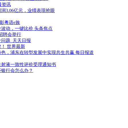
最资讯
润3.06亿元，业绩表现抢眼
电影粤语e族
波动，一键比价 头条焦点
才招聘会举行
问题_天天日报
！ 世界最新
色，浦东在转型发展中实现共生共赢 每日报道
注射液一致性评价受理通知书
还银行会怎么办？