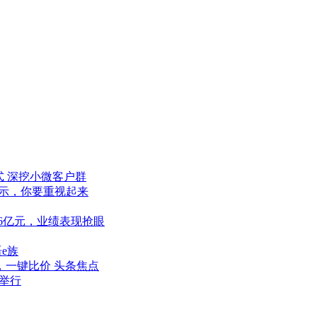
式 深挖小微客户群
示，你要重视起来
06亿元，业绩表现抢眼
e族
一键比价 头条焦点
会举行