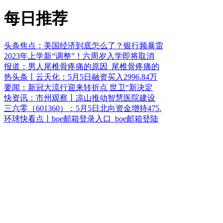
每日推荐
头条焦点：美国经济到底怎么了？银行频暴雷
2023年上学新“调整”！六周岁入学即将取消
报道：男人尾椎骨疼痛的原因_尾椎骨疼痛的
热头条丨云天化：5月5日融资买入2996.84万
要闻：新冠大流行迎来转折点 世卫“新决定
快资讯：市州观察丨凉山推动智慧医院建设
三六零（601360）：5月5日北向资金增持475.
环球快看点丨boe邮箱登录入口_boe邮箱登陆