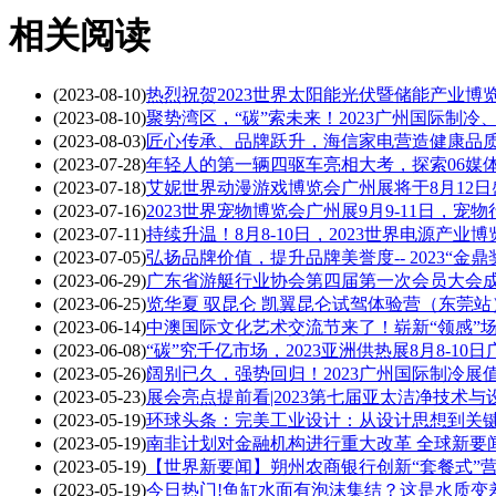
相关阅读
(2023-08-10)
热烈祝贺2023世界太阳能光伏暨储能产业博
(2023-08-10)
聚势湾区，“碳”索未来！2023广州国际制
(2023-08-03)
匠心传承、品牌跃升，海信家电营造健康品
(2023-07-28)
年轻人的第一辆四驱车亮相大考，探索06媒
(2023-07-18)
艾妮世界动漫游戏博览会广州展将于8月12日
(2023-07-16)
2023世界宠物博览会广州展9月9-11日，宠
(2023-07-11)
持续升温！8月8-10日，2023世界电源产业
(2023-07-05)
弘扬品牌价值，提升品牌美誉度-- 2023“金
(2023-06-29)
广东省游艇行业协会第四届第一次会员大会成
(2023-06-25)
览华夏 驭昆仑 凯翼昆仑试驾体验营（东莞站
(2023-06-14)
中澳国际文化艺术交流节来了！崭新“领感”场
(2023-06-08)
“碳”究千亿市场，2023亚洲供热展8月8-10
(2023-05-26)
阔别已久，强势回归！2023广州国际制冷展
(2023-05-23)
展会亮点提前看|2023第七届亚太洁净技术
(2023-05-19)
环球头条：完美工业设计：从设计思想到关
(2023-05-19)
南非计划对金融机构进行重大改革 全球新要
(2023-05-19)
【世界新要闻】朔州农商银行创新“套餐式”
(2023-05-19)
今日热门!鱼缸水面有泡沫集结？这是水质变